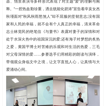
器、情景表演等多样形式表现了对主题“爱”的理解与阐
释。“一腔热血勤珍重，洒去犹能化碧涛”宣告着辛亥女杰
秋瑾面对“秋风秋雨愁煞人”却不屈服的坚韧意志;没有国
家和人民的幸福，就不会有个人真正的幸福，清末革命
志士林觉民的绝笔信《与妻书》表露对妻子的深情和对
处于水深火热中的祖国深沉的爱;还有海子对梦想的炙热
之爱，黄国平博士对苦难的乐观和对生活的热爱，三毛
对父母深情的爱……参赛选手们用精彩的朗读与演绎，
带领观众身临文中之境，让文字直抵人心，让真情与大
爱涌动心间。