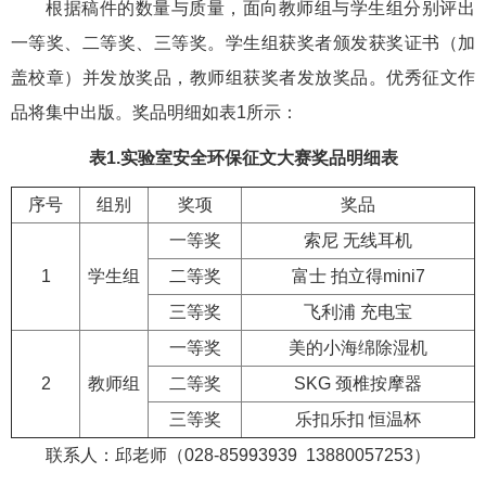
根据稿件的数量与质量，面向教师组与学生组分别评出
一等奖、二等奖、三等奖。学生组获奖者颁发获奖证书（加
盖校章）并发放奖品，教师组获奖者发放奖品。优秀征文作
品将集中出版。奖品明细如表1所示：
表1.实验室安全环保征文大赛奖品明细表
序号
组别
奖项
奖品
一等奖
索尼 无线耳机
1
学生组
二等奖
富士 拍立得mini7
三等奖
飞利浦 充电宝
一等奖
美的小海绵除湿机
2
教师组
二等奖
SKG 颈椎按摩器
三等奖
乐扣乐扣 恒温杯
联系人：邱老师（028-85993939 13880057253）