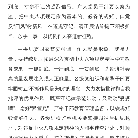
到底、寸步不让的强烈信号。广大党员干部要以案为
鉴，把中央八项规定作为基本的、必备的规矩，自觉
反“四风”树新风，在遵规守纪、清正廉洁前提下积极担
当、放手干事，以优良作风奋进新征程。
中央纪委国家监委强调，作风就是形象、就是力
量，要持续巩固拓展深入贯彻中央八项规定精神学习教
育成果，一抓到底、一严到底、一贯到底，为经济社会
高质量发展注入强大正能量。各级党组织和领导干部要
牢固树立“不抓作风是失职”的理念，大力发扬批评和自我
批评的优良作风，既严守纪律示范带动，又勤动“婆婆
嘴”、念好“紧箍咒”，严格干部教育管理监督，以铁规矩
锻造好作风。各级纪检监察机关要坚持越往后执纪越
严，对违反中央八项规定精神的人和事速查严处，对顶
风违纪行为下重手，深入推进风腐同查同治，坚决防止