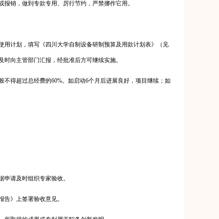
或报销，做到专款专用、厉行节约，严禁挪作它用。
使用计划，填写《四川大学自制设备研制预算及用款计划表》（见
及时向主管部门汇报，经批准后方可继续实施。
般不得超过总经费的
60%
。如启动
6
个月后进展良好，项目继续；如
据申请及时组织专家验收。
报告》上签署验收意见。