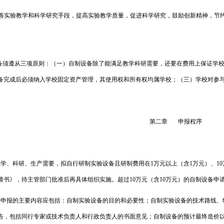
善实验教学和科学研究手段，提高实验教学质量，促进科学研究，鼓励创新精神，节
备须遵从三项原则：（一）自制设备除了能满足教学科研需要，还要在费用上保证学
备完成后必须纳入学校固定资产管理，其使用权和所有权均属学校；（三）学校对参
第二章
申报程序
教学、科研、生产需要，拟自行研制实验设备且研制费用在
1
万元以上（含
1
万元）、
10
请书》，待主管部门批准后再具体组织实施。超过
10
万元（含
10
万元）的自制设备申
备申报的主要内容应包括：自制实验设备的目的和必要性；自制实验设备的技术路线、
告，包括同行专家或技术负责人和行政负责人的书面意见；自制设备的预计最终造价