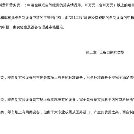
料费和劳务费）；申请金额或自筹经费的落实情况等。
10
万元（含
10
万元）以上的项
理和审核批准自制设备申请的主管部门有：由“
211
工程”建设经费资助的自制设备的申报
的申报，由实验室及设备管理处审核批准。
第三章
设备自制的类型
动类，即自制实验设备的主体是市场上有售的标准设备，只是标准设备不能完全满足需
制类，即自制实验设备是市场上根本就没有的设备，完全是根据实验教学内容或科研所
费类，即市场上有同类设备，但由于太专业或需从国外进口，产生的费用太高，而自制
。