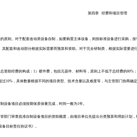
第四章
经费和项目管理
助的原则。对于配套改动类设备自制，如要购置主体设备，则按标准设备进行采购，按
。其配套和改动部分根据实际需要而预算和资助。对于完全研制类，根据实际需要进
目总资助经费的构成：
1
）硬件费，包括元器件、材料等，原则上不低于总经费的
80%
超过
10%
，具体数量根据不同的项目类型、技术含量以及难度等，与主管部门协商确
自制设备项目必须按期保质保量完成，时间一般为
1
年。
主管部门审查批准自制设备项目的资助额度，由项目单位先提出分类预算和用款计划，
设备目标责任协议书》。