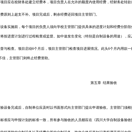
的项目应在校财务处建立经费本，项目负责人在允许的额度内使用经费，经财务处转款
经费原则上超支不补。项目完成后，剩余经费还回项目主管部门。
制设备实施前，每个项目的负责人须向学校主管部门提供具体的进度计划和经费分阶段
门将按进度计划进行过程检查或监督。如中途发生变化（特别是自制设备的用途），应
监督与检查。项目启动
6
个月后，项目主管部门检查项目进展情况。此头
6
个月内用款一
不佳，主管部门则终止经费资助。
第五章
结果验收
实验设备完成后，自制单位应及时以书面形式向主管部门提出申请验收。主管部门须根
的标准应与申报计划的标准一致，所有参与验收的人员都应在《四川大学自制设备验收