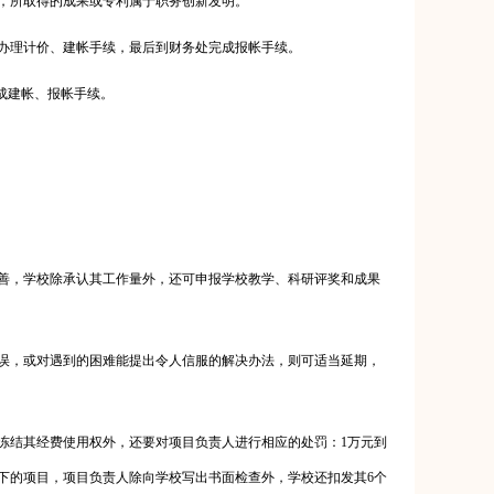
，所取得的成果或专利属于职务创新发明。
办理计价、建帐手续，最后到财务处完成报帐手续。
成建帐、报帐手续。
善，学校除承认其工作量外，还可申报学校教学、科研评奖和成果
误，或对遇到的困难能提出令人信服的解决办法，则可适当延期，
冻结其经费使用权外，还要对项目负责人进行相应的处罚：
1
万元到
下的项目，项目负责人除向学校写出书面检查外，学校还扣发其
6
个