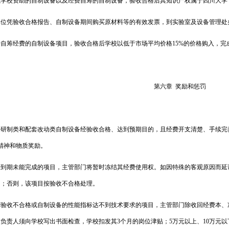
或学校资助的自制设备以及经费自筹的自制设备，验收合格后其知识产权属于四川大学
单位凭验收合格报告、自制设备期间购买原材料等的有效发票，到实验室及设备管理处
于自筹经费的自制设备项目，验收合格后学校以低于市场平均价格
15%
的价格购入，完
第六章
奖励和惩罚
全研制类和配套改动类自制设备经验收合格、达到预期目的，且经费开支清楚、手续完
精神和物质奖励。
于到期未能完成的项目，主管部门将暂时冻结其经费使用权。如因特殊的客观原因而延
月；否则，该项目按验收不合格处理。
于验收不合格或自制设备的性能指标达不到技术要求的项目，主管部门除收回经费本、
目负责人须向学校写出书面检查，学校扣发其
3
个月的岗位津贴；
5
万元以上、
10
万元以