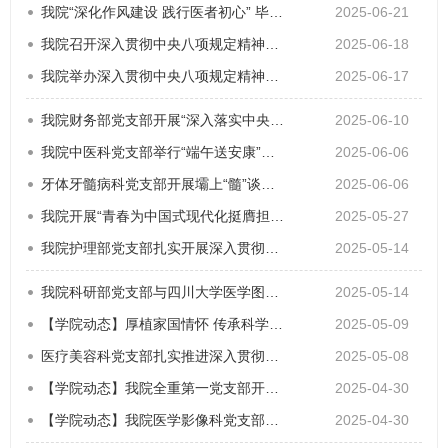
我院“深化作风建设 践行医者初心” 毕业生主题党日活动顺利举行
2025-06-21
我院召开深入贯彻中央八项规定精神学习教育警示教育大会
2025-06-18
我院举办深入贯彻中央八项规定精神学习教育专题党课集体备课会
2025-06-17
我院财务部党支部开展“深入落实中央八项规定精神，严守财经纪律红线”专题培训
2025-06-10
我院中医科党支部举行“端午送安康”主题活动
2025-06-06
牙体牙髓病科党支部开展壩上“髓”谈之与国际名师面对面
2025-06-06
我院开展“青春为中国式现代化挺膺担当”主题团日活动暨名誉班主任见面会
2025-05-27
我院护理部党支部扎实开展深入贯彻中央八项规定精神学习教育
2025-05-14
我院科研部党支部与四川大学医学图书馆党支部开展共建活动
2025-05-14
【学院动态】厚植家国情怀 传承科学家精神——口腔疾病防治全国重点实验室第三党支部开展党建读书会活动
2025-05-09
医疗美容科党支部扎实推进深入贯彻中央八项规定精神学习教育
2025-05-08
【学院动态】我院全重第一党支部开展深入贯彻中央八项规定精神学习教育
2025-04-30
【学院动态】我院医学影像科党支部开展深入贯彻中央八项规定精神学习教育
2025-04-30