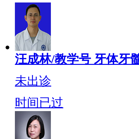
汪成林/教学号
牙体牙髓
未出诊
时间已过