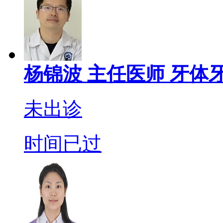
杨锦波
主任医师
牙体牙
未出诊
时间已过