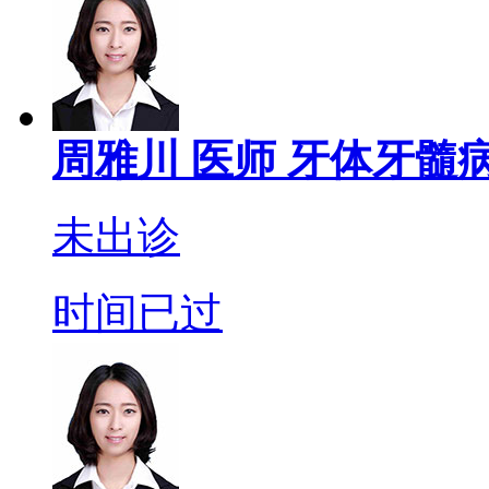
周雅川
医师
牙体牙髓病
未出诊
时间已过