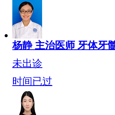
杨静
主治医师
牙体牙髓
未出诊
时间已过