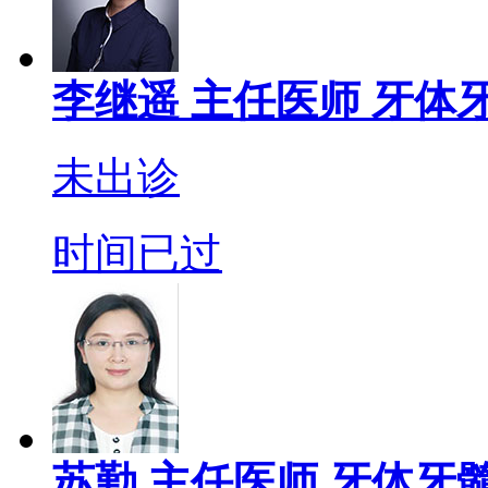
李继遥
主任医师
牙体牙
未出诊
时间已过
苏勤
主任医师
牙体牙髓