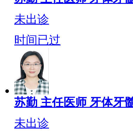
未出诊
时间已过
苏勤
主任医师
牙体牙髓
未出诊