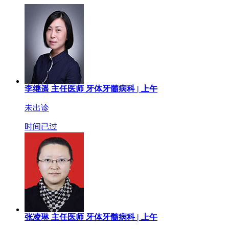
李继遥
主任医师
牙体牙髓病科 |
上午
未出诊
时间已过
张凌琳
主任医师
牙体牙髓病科 |
上午