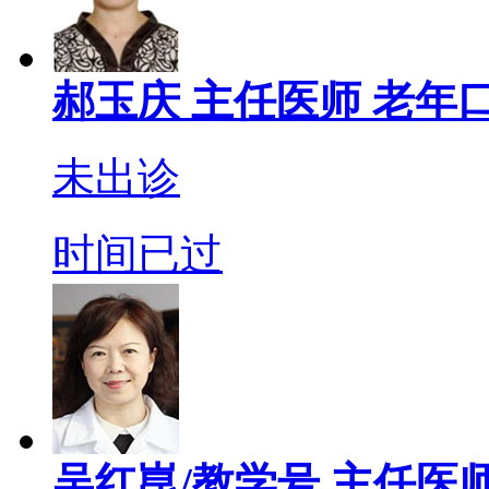
郝玉庆
主任医师
老年口
未出诊
时间已过
吴红崑/教学号
主任医