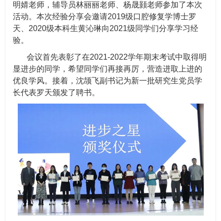
明婧老师，辅导员林丽丽老师、杨晟颢老师参加了本次
活动。本次经验分享会邀请
2019
级口腔修复学博士罗
天、
2020
级本科生黄沁琳向
2021
级同学们分享学习经
验。
会议首先表彰了在
2021-2022
学年期末考试中取得明
显进步的同学，希望同学们再接再厉，营造进取上进的
优良学风。接着，沈颉飞副书记为新一批研究生党员学
长代表罗天颁发了聘书。