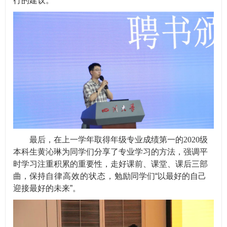
行的建议。
最后，
在上一学年取得年级专业成绩第一的
2020
级
本科生黄沁琳为同学们分享了
专业学习的方法，强调平
时学习注重
积累的重要性
，走好课前、课堂、课后三部
曲，保持
自律高效的状态，
勉励同学们
“
以最好的自己
迎接最好的未来
”
。