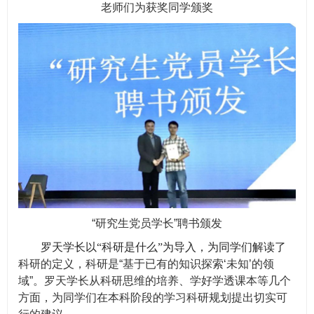
老师们为获奖同学颁奖
“
研究生党员学长
”
聘书颁发
罗天学长以“科研是什么”为导入，为同学们解读了
科研的定义，科研是
“
基于已有的知识探索
‘
未知
’
的领
域
”
。
罗天学长从
科研思维的培养
、
学好学透课本
等几个
方面，为同学们在本科阶段的学习科研规划提出切实可