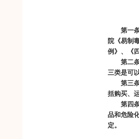
第一
院《易制
例》、《
第二
三类是可
第三
括购买、
第四
品和危险
定。