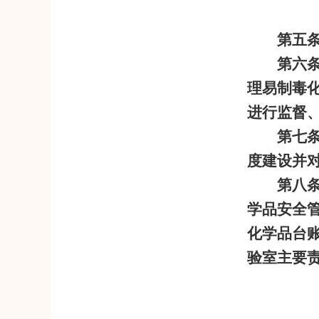
第五
第六
理易制毒
进行监督
第七
度建设并
第八
学品安全
化学品台
验室主要