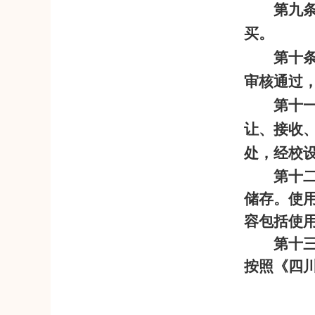
第九
买。
第十
审核通过
第十
让、接收
处，经校
第十
储存。使
容包括使
第十
按照《四