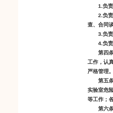
1.
负
2.
负
查、合同
3.
负
4.
负
第四
工作，认
严格管理
第五
实验室危
等工作；
第六