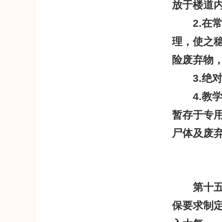
放于楼道
2.
在
理，使之
险废弃物
3.
绝
4.
教
暂存于专
尸体及废
第十
保要求制