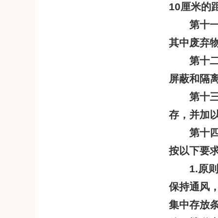
10
厘米的
第十
其中废弃
第十
屏蔽和隔
第十
存，并加
第十
按以下要
1.
原
保持通风
集中存放