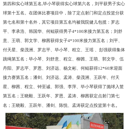
第四和实心球第五名,毕小琴获得实心球第六名，刘平获男子实心
球第十五名。在团体比赛项目中，除了定点射门和定点投篮分获
第七名和第十名外，其它项目第五名均被我院健儿包揽：罗志
平、李承浩、韩国华、何鲲获得男子4*100米接力第五名；刘舒
意、王萌、郭文学、柳茜获得女子4*100米接力第五名；刘平、
付天星、柴茂洲、罗志平、毕小琴、程立、王瑶 、彭强获得集体
跳绳第五名；毕小琴、刘舒意、程立、柳茜、王萌、郭文学、伍
丹阳、罗志平、罗恩、刘济远、杨文彬、何鲲获得12*60米迎面
接力赛第五名；潘剑、刘济远、孟涛、柴茂洲、王跃年、付天
星、柳茜、程立、钟至诚、郭强、李萍、毕小琴获得了抛球入筐
第五名；王晓毅、王跃年、罗恩、孟涛、柳茜获定点射门第七
。
名；王晓毅、王跃年、潘剑、陈悦、孟涛获定点投篮第十名