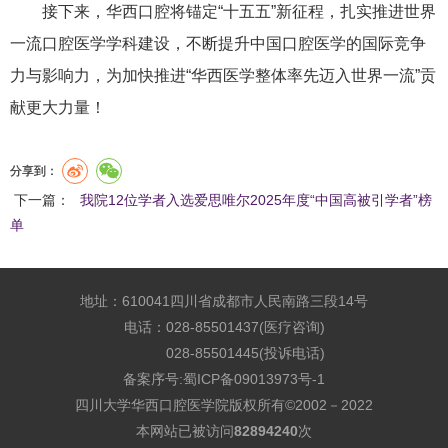
接下来，华西口腔将锚定“十五五”新征程，扎实推进世界
一流口腔医学学科建设，不断提升中国口腔医学的国际竞争
力与影响力，为加快推进“华西医学整体率先迈入世界一流”贡
献更大力量！
分享到：
下一篇：
我院12位学者入选爱思唯尔2025年度“中国高被引学者”榜
单
地址：610041四川省成都市人民南路三段14号
电话：028-85501437(医疗咨询)
028-85501445(投诉电话)
备案序号:
蜀ICP备09013973号-1
四川大学华西口腔医学院版权所有©2002－2022
本网站已被访问
82894240
次