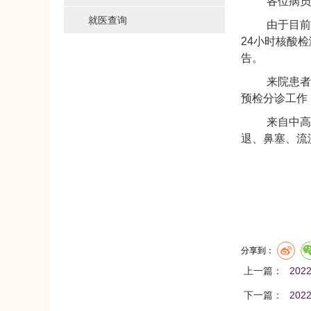
各位病
就医查询
由于目前
24小时核酸
告。
来院患者
预检分诊工作
来自中
退、鼻塞、流
分享到：
上一篇：
20
下一篇：
20