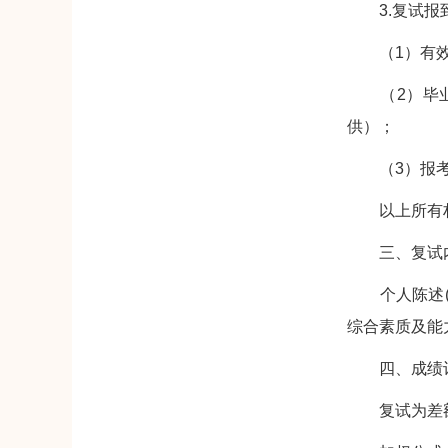
3.复试报
（1）有效
（2）毕业证
供）；
（3）报考专
以上所有材
三、复试
个人陈述(自
综合素质及能
四、成绩计
复试为差额复