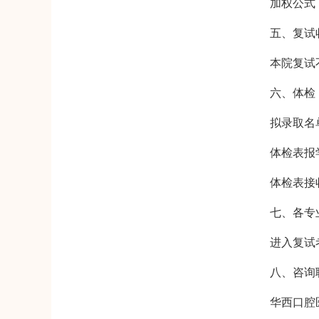
加权公式：S
五、复试收
本院复试不
六、体检
拟录取名单公
体检表报学院
体检表接收地址
七、各专业
进入复试考
八、咨询联
华西口腔医