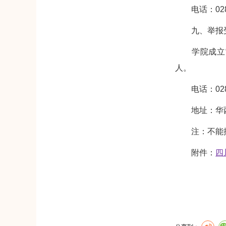
电话：028-
九、举报受
学院成立“研
人。
电话：028-8
地址：华西口
注：不能按
附件：
四