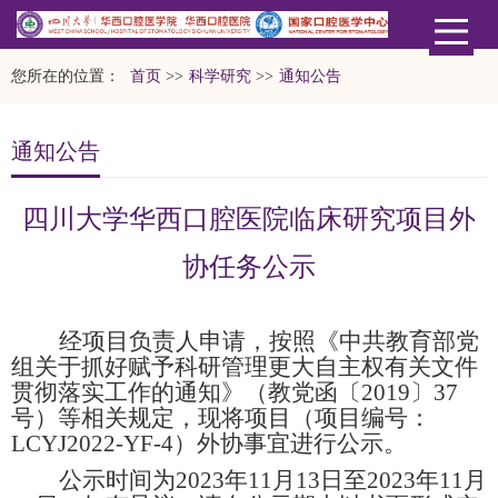
您所在的位置：
首页
>>
科学研究
>>
通知公告
通知公告
四川大学华西口腔医院临床研究项目外
协任务公示
经项目负责人申请，按照《中共教育部党
组关于抓好赋予科研管理更大自主权有关文件
贯彻落实工作的通知》
（
教党函〔
2019
〕
37
号
）等
相关规定，现将项目
（项目编号：
LCYJ2022-YF-4
）
外协事宜进行公示。
公示时间为
2023
年
11
月
13
日至
2023
年
11
月