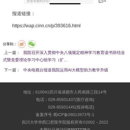
报道链接：
https://wap.cinn.cn/p/393616.html
分享到：
上一篇：
我院召开深入贯彻中央八项规定精神学习教育读书班结业
式暨党委理论学习中心组学习（扩…
下一篇：
中央电视台报道我院运用AI大模型助力教学升级
地址：610041四川省成都市人民南路三段14号
电话：028-85501437(医疗咨询)
028-85501445(投诉电话)
备案序号:
蜀ICP备09013973号-1
四川大学华西口腔医学院版权所有©2002－2022
本网站已被访问
83037779
次