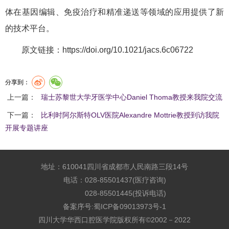
体在基因编辑、免疫治疗和精准递送等领域的应用提供了新
的技术平台。
原文链接：
https://doi.org/10.1021/jacs.6c06722
分享到：
上一篇：
瑞士苏黎世大学牙医学中心Daniel Thoma教授来我院交流
下一篇：
比利时阿尔斯特OLV医院Alexandre Mottrie教授到访我院
开展专题讲座
地址：610041四川省成都市人民南路三段14号
电话：028-85501437(医疗咨询)
028-85501445(投诉电话)
备案序号:
蜀ICP备09013973号-1
四川大学华西口腔医学院版权所有©2002－2022