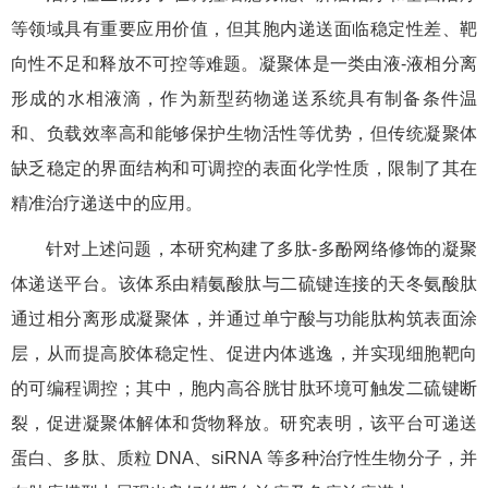
等领域具有重要应用价值，但其胞内递送面临稳定性差、靶
向性不足和释放不可控等难题。凝聚体是一类由液-液相分离
形成的水相液滴，作为新型药物递送系统具有制备条件温
和、负载效率高和能够保护生物活性等优势，但传统凝聚体
缺乏稳定的界面结构和可调控的表面化学性质，限制了其在
精准治疗递送中的应用。
针对上述问题，本研究构建了多肽-多酚网络修饰的凝聚
体递送平台。该体系由精氨酸肽与二硫键连接的天冬氨酸肽
通过相分离形成凝聚体，并通过单宁酸与功能肽构筑表面涂
层，从而提高胶体稳定性、促进内体逃逸，并实现细胞靶向
的可编程调控；其中，胞内高谷胱甘肽环境可触发二硫键断
裂，促进凝聚体解体和货物释放。研究表明，该平台可递送
蛋白、多肽、质粒 DNA、siRNA 等多种治疗性生物分子，并