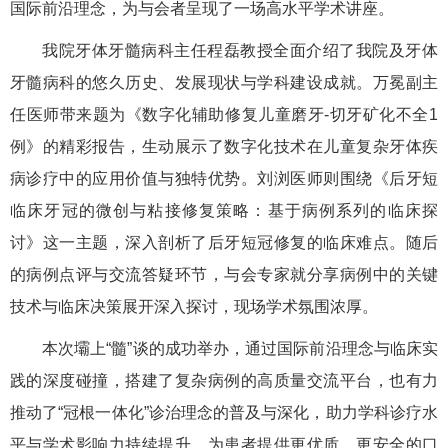
国际前沿理念，为与会者呈现了一场高水平学术讲座。
我院牙体牙髓病科主任程磊教授全面介绍了我院及牙体
牙髓病科的悠久历史、发展现状与学科建设成就。万冕副主
任医师带来题为《数字化辅助修复儿童磨牙-切牙矿化不全1
例》的精彩报告，生动展示了数字化技术在儿童复杂牙体疾
病诊疗中的应用价值与独特优势。刘浏医师则围绕《后牙短
临床牙冠的微创与粘接修复策略：基于病例系列的临床探
讨》这一主题，深入剖析了后牙短冠修复的临床难点。随后
的病例点评与交流答疑环节，与会专家就分享病例中的关键
技术与临床决策展开深入探讨，现场学术氛围浓厚。
本次壩上“髓”谈的成功举办，通过国际前沿理念与临床实
践的深度碰撞，搭建了复杂病例的高质量交流平台，也有力
推动了“冠根一体化”诊治理念的普及与深化，助力学科诊疗水
平与学术影响力持续提升，为患者提供更优质、更安全的口