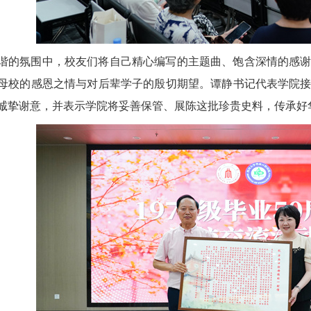
谐的氛围中，校友们将自己精心编写的主题曲、饱含深情的感
母校的感恩之情与对后辈学子的殷切期望。谭静书记代表学院
诚挚谢意，并表示学院将妥善保管、展陈这批珍贵史料，传承好