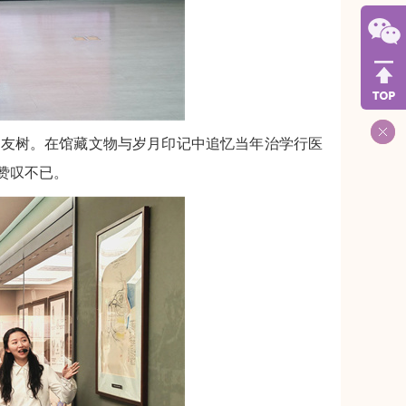
校友树。在馆藏文物与岁月印记中追忆当年治学行医
赞叹不已。