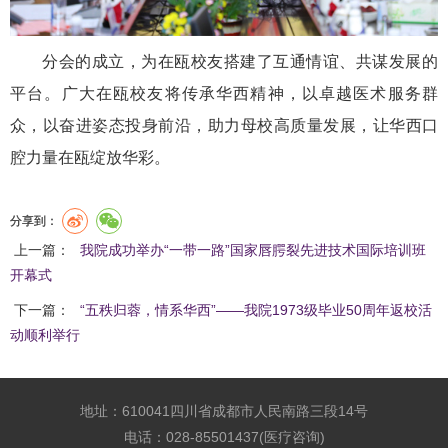
分会的成立，为在瓯校友搭建了互通情谊、共谋发展的
平台。广大在瓯校友将传承华西精神，以卓越医术服务群
众，以奋进姿态投身前沿，助力母校高质量发展，让华西口
腔力量在瓯绽放华彩。
分享到：
上一篇：
我院成功举办“一带一路”国家唇腭裂先进技术国际培训班
开幕式
下一篇：
“五秩归蓉，情系华西”——我院1973级毕业50周年返校活
动顺利举行
地址：610041四川省成都市人民南路三段14号
电话：028-85501437(医疗咨询)