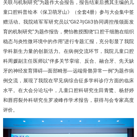
关联与机制研究”为题作大会报告，报告结束后携其主编的儿
童口腔科普绘本《保卫萌牙山》（全套4册）参与大会集中签
赠活动。我院靖军军研究员以“Gli2与Gli3协同调控颅颌面发
育的机制研究”为题作报告，樊怡教授围绕“口腔干细胞在组织
稳态与炎性微环境中的作用”进行专题汇报，充分彰显了我院
学科新生力量的创新活力。在病例交流环节，我院儿童口腔
科周媛副主任医师以“伴多关节挛缩、反合、融合牙、先天缺
牙的神经发育障碍—面部畸形—远端骨骼异常一例”为题作病
例交流，展现了我院在罕见病综合征多学科诊疗方面的临床
水平。在大会分论坛中，儿童口腔科研究生田青鹭、杨舒婷
和唇腭裂外科研究生罗凌峰作学术报告，获得与会专家高度
评价。