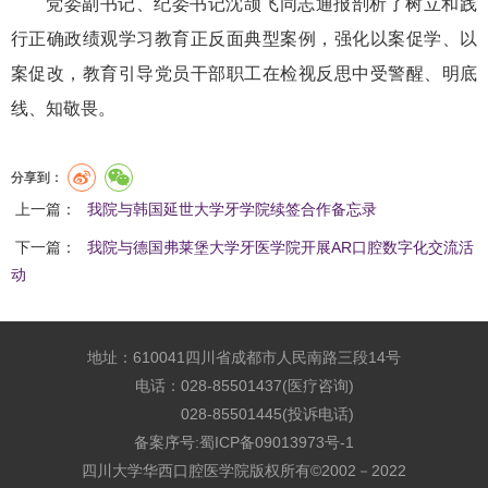
党委副书记、纪委书记沈颉飞同志通报剖析了树立和践
行正确政绩观学习教育正反面典型案例，强化以案促学、以
案促改，教育引导党员干部职工在检视反思中受警醒、明底
线、知敬畏。
分享到：
上一篇：
我院与韩国延世大学牙学院续签合作备忘录
下一篇：
我院与德国弗莱堡大学牙医学院开展AR口腔数字化交流活
动
地址：610041四川省成都市人民南路三段14号
电话：028-85501437(医疗咨询)
028-85501445(投诉电话)
备案序号:
蜀ICP备09013973号-1
四川大学华西口腔医学院版权所有©2002－2022