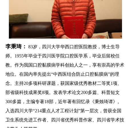
李秉琦：
83
岁，四川大学华西口腔医院教授，博士生导
师。
1955
年毕业于四川医学院口腔医学系，毕业后留校任
教。作为我国口腔黏膜病学科创始人之一，享有崇高的学术
地位。在国内率先提出“中西医结合防止口腔黏膜病”的理
念。主持
20
多项科研课题，获国家级优秀教材二等奖
1
项、
部省级科技成果奖
8
项。发表学术论文
200
多篇、科普短文
300
多篇，主编专著
18
部，近年著有回忆录《秉烛琦谭》。
入选四川大学“
214
重点人才工程计划”第一层次，曾获全国
卫生系统先进工作者、四川省优秀科普作家、四川省学术技