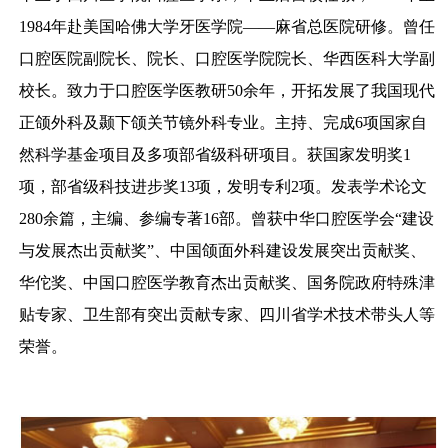
1984
年赴美国哈佛大学牙医学院——麻省总医院研修。曾任
口腔医院副院长、院长、口腔医学院院长、华西医科大学副
校长。致力于口腔医学医教研
50
余年，开拓发展了我国现代
正颌外科及颞下颌关节镜外科专业。主持、完成
6
项国家自
然科学基金项目及多项部省级科研项目。获国家发明奖
1
项，部省级科技进步奖
13
项，发明专利
2
项。发表学术论文
280
余篇，主编、参编专著
16
部。曾获中华口腔医学会“建设
与发展杰出贡献奖”、中国颌面外科建设发展突出贡献奖、
华佗奖、中国口腔医学教育杰出贡献奖、国务院政府特殊津
贴专家、卫生部有突出贡献专家、四川省学术技术带头人等
荣誉。