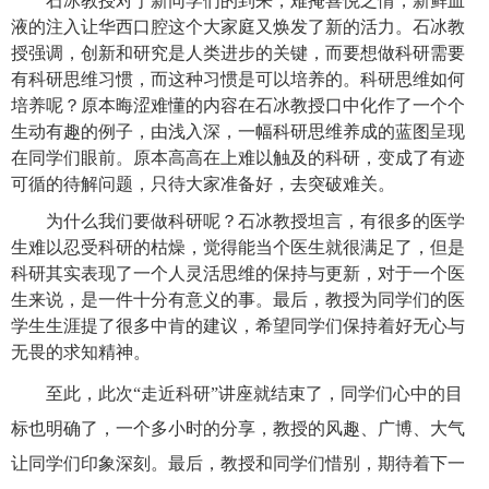
石冰教授对于新同学们的到来，难掩喜悦之情，新鲜血
液的注入让华西口腔这个大家庭又焕发了新的活力。石冰教
授强调，创新和研究是人类进步的关键，而要想做科研需要
有科研思维习惯，而这种习惯是可以培养的。科研思维如何
培养呢？原本晦涩难懂的内容在石冰教授口中化作了一个个
生动有趣的例子，由浅入深，一幅科研思维养成的蓝图呈现
在同学们眼前。原本高高在上难以触及的科研，变成了有迹
可循的待解问题，只待大家准备好，去突破难关。
为什么我们要做科研呢？石冰教授坦言，有很多的医学
生难以忍受科研的枯燥，觉得能当个医生就很满足了，但是
科研其实表现了一个人灵活思维的保持与更新，对于一个医
生来说，是一件十分有意义的事。最后，教授为同学们的医
学生生涯提了很多中肯的建议，希望同学们保持着好无心与
无畏的求知精神。
至此，此次“走近科研”讲座就结束了，同学们心中的目
标也明确了，一个多小时的分享，教授的风趣、广博、大气
让同学们印象深刻。最后，教授和同学们惜别，期待着下一