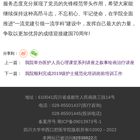
服务态度充分展现了党员的先锋模范带头作用，希望大家能
继续保持这种高昂斗志，不忘初心、牢记使命，在学院全面
推进“一流党建引领一流学科”建设中，发挥自己最大的力量，
争取以更加优异的成绩迎接建国70周年!
分享到：
上一篇：
我院举办医护人员心理课堂系列讲座之叙事绘画治疗讲座
下一篇：
我院顺利完成2019级护士规范化培训岗前培训工作
地址：610041四川省成都市人民南路三段14号
电话：028-85501437(医疗咨询)
028-85501445(投诉电话)
备案序号:
蜀ICP备09013973号-1
四川大学华西口腔医学院版权所有©2002－2022
本网站已被访问
82938822
次