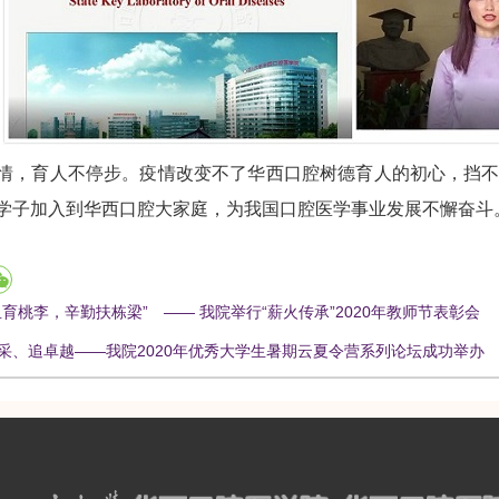
育人不停步。疫情改变不了华西口腔树德育人的初心，挡不
学子加入到华西口腔大家庭，为我国口腔医学事业发展不懈奋斗
血育桃李，辛勤扶栋梁” —— 我院举行“薪火传承”2020年教师节表彰会
采、追卓越——我院2020年优秀大学生暑期云夏令营系列论坛成功举办