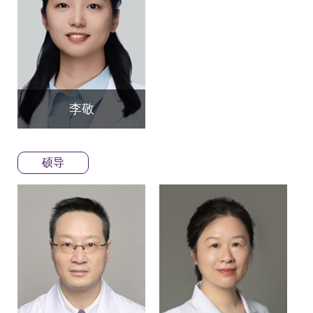
李敬
硕导