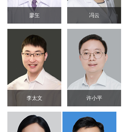
廖玍
冯云
李太文
许小平