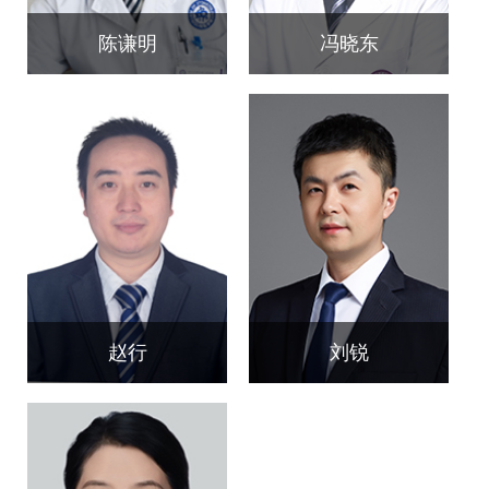
陈谦明
冯晓东
赵行
刘锐