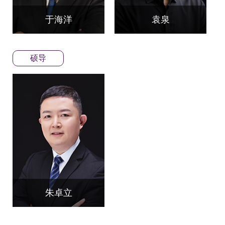
于海洋
袁泉
硕导
朱卓立