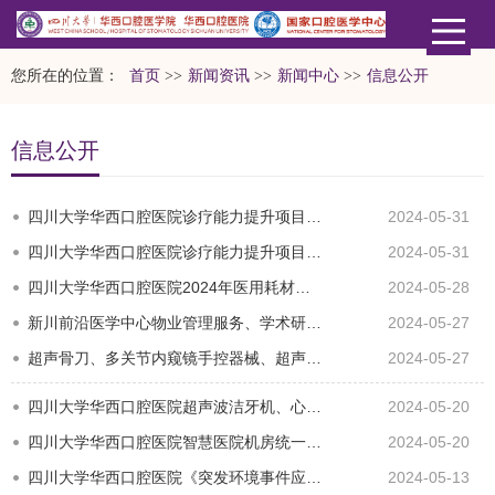
您所在的位置：
首页
>>
新闻资讯
>>
新闻中心
>>
信息公开
信息公开
四川大学华西口腔医院诊疗能力提升项目（第三批）公开招标采购公告
2024-05-31
四川大学华西口腔医院诊疗能力提升项目（第二批）公开招标采购公告
2024-05-31
四川大学华西口腔医院2024年医用耗材集中采购遴选公告
2024-05-28
新川前沿医学中心物业管理服务、学术研讨会、国际交流营会务综合服务、手机维修服务、全科器械、热牙胶充填…
2024-05-27
超声骨刀、多关节内窥镜手控器械、超声波清洗机、蒸汽清洗机、除锈机、灭菌篮筐、超声治疗仪手柄、洁牙机手…
2024-05-27
四川大学华西口腔医院超声波洁牙机、心电监护仪、显微根尖手术器械、手术器械、国家医师资格考试器械、住培…
2024-05-20
四川大学华西口腔医院智慧医院机房统一动环监控系统竞争性磋商采购公告
2024-05-20
四川大学华西口腔医院《突发环境事件应急预案》编写及备案服务、牙片影像板扫描仪、口腔外科器械、正畸器械…
2024-05-13