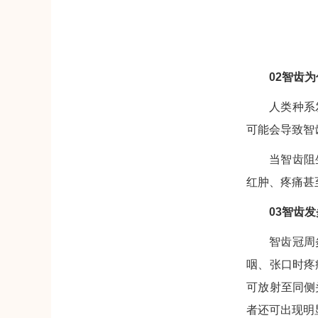
02智齿
人类种系
可能会导致智
当智齿阻
红肿、疼痛甚
03智齿
智齿冠周
咽、张口时疼
可放射至同侧
者还可出现明