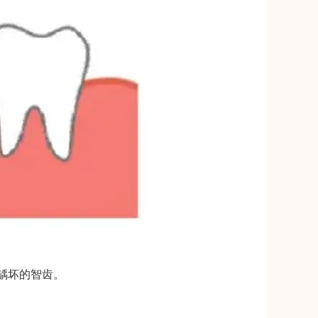
龋坏的智齿。