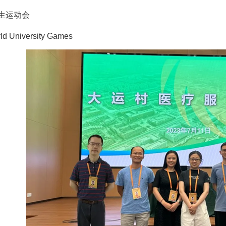
生运动会
ld University Games