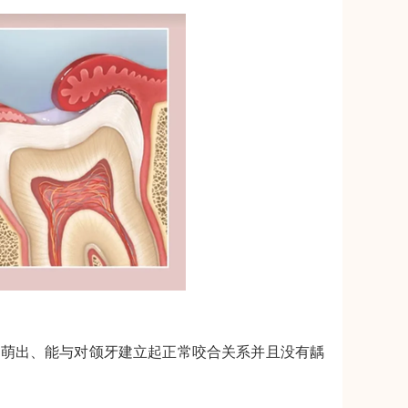
位萌出、能与对颌牙建立起正常咬合关系并且没有龋