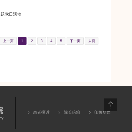
主题党日活动
上一页
1
2
3
4
5
下一页
末页
患者投诉
院长信箱
印象华西