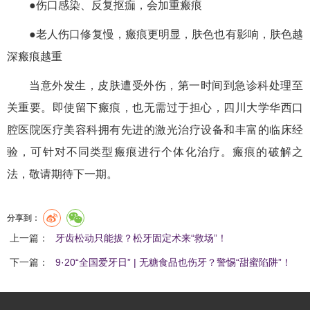
●
伤口感染、反复抠痂，会加重瘢痕
●
老人伤口修复慢，瘢痕更明显，肤色也有影响，肤色越
深瘢痕越重
当意外发生，皮肤遭受外伤，第一时间到急诊科处理至
关重要。即使留下瘢痕，也无需过于担心，四川大学华西口
腔医院医疗美容科拥有先进的激光治疗设备和丰富的临床经
验，可针对不同类型瘢痕进行个体化治疗。瘢痕的破解之
法，敬请期待下一期。
分享到：
上一篇：
牙齿松动只能拔？松牙固定术来“救场”！
下一篇：
9·20“全国爱牙日” | 无糖食品也伤牙？警惕“甜蜜陷阱”！