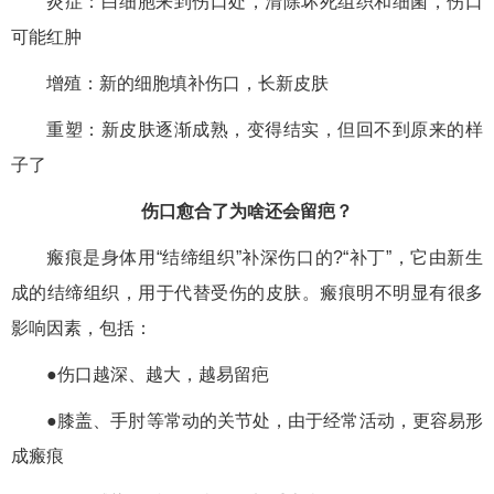
炎症：白细胞来到伤口处，清除坏死组织和细菌，伤口
可能红肿
增殖：新的细胞填补伤口，长新皮肤
重塑：新皮肤逐渐成熟，变得结实，但回不到原来的样
子了
伤口愈合了为啥还会留疤？
瘢痕是身体用“结缔组织”补深伤口的?“补丁”，它由新生
成的结缔组织，用于代替受伤的皮肤。瘢痕明不明显有很多
影响因素，包括：
●伤口越深、越大，越易留疤
●
膝盖、手肘等常动的关节处，由于经常活动，更容易形
成瘢痕