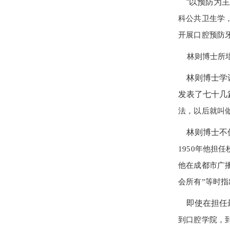
“以预防为主
科公共卫生学
开展口腔预防
林则博士所培
林则博士学识
发表了七十几
法，以后就叫
林则博士不仅
1950年他担
他在成都市广
会所有”等时
即使在担任最
到口腔学院，