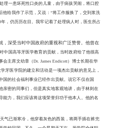
在处理一患坏死性口炎的儿童，由于病孩哭闹，将口腔
后他给我作了示范，又说：“将工作服换了，交到浆洗
0年，仍历历在目。我牢记着了处理病人时，医生所占
就，深受当时中国政府的重视和广泛赞誉。他曾在
他对中国高等牙医学教育的贡献，当时政府给了他很高
章（Dr. James Endicott）博士长期在华
大学牙医学院的建立和活动是一项杰出贡献的意见上，
中国的社会福利事业已经作出贡献。说它不仅在国
他亲密的同事们，但是真实地客观地讲，由于林则在
导能力，我们应该将这项荣誉归功于他本人。他的名
天气已渐寒冷，他穿着灰色的西装，将两手插在裤兜