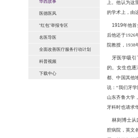
华西故事
上。他认为这
的学术上，由
医德医风
1919
“红包”举报专区
年他首
后他还于192
名医导医
院教授，193
全面改善医疗服务行动计划
牙医学吸引了
科普视频
的。女生也逐
下载中心
都、中国其他
说：“我们牙
山东齐鲁大学
牙科时也请求
林则博士从口
腔病院，英文名字