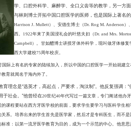
学、口腔外科学、麻醉学、全口义齿等的教学，另一方
与林则博士开拓中国口腔医学的医师，也是国际上著名
Harrison J. Mullett）、安德生博士（Dr. Rog M. Ander
西。1922年来了美国浸礼会的叶慈夫妇（Dr. and Mrs. Morto
Campbell）。甘如醴博士讲授牙体外科学，现叫做牙体修复
西大学建校75周年校庆。
国际上有名的专家的陆续加入，所以中国的口腔医学一开始就建立
学教育就闻名于海内外了。
育理念是“选英才，高起点，严要求，淘汰制”。他反复强调：
用于社会。”他曾经在
20世纪40年代写过一篇文章，专门阐述他
置的课程要站在西方牙医学校的前面，要求学生要学习与医科学生相
的关系。培养出来的学生首先是医学家，然后才是专科医生，而不是
的标准：以第一流牙医学教育为目的，成为一个示范的中心。他意思