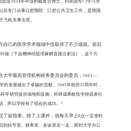
他选送
1934年毕业的戴述古博士，到美国专门学习牙
以后专门从事口腔预防、口腔公共卫生工作，是我国
于飞机失事去世。
在自己的医学学术领域中也取得了不少成就。前后
章，叫做《下齿槽神经阻滞麻醉直接注射法》，这个方
合大学最高管理机构校务委员会的委员，
1941—
的发展做出了卓越的贡献。1945年校庆35周年时，
搞科学研究提供场地和设施，科研成果献给学校或者社
动，所以学校有了现在的成功。”
院了如指掌。除了上课外，他每天早上
8点一定准时
后到挂号室、财务室、各诊室走一走，再到大学办公