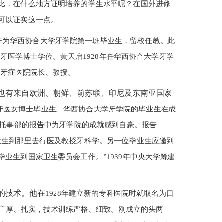
比，在什么地方证明培养的学生水平呢？在国外进修
可以证实这一点。
启作为华西协合大学牙学院第一班毕业生，留校任教。此
、牙医学博士学位。黄天启1928年任华西协合大学牙学
学牙症医院院长、教授。
也有来自欧洲、朝鲜、前苏联、印尼及东南亚国家
批牙医女博士毕业生。华西协合大学牙学院的毕业生在成
的托事部的报告中为牙学院的成就感到自豪。报告
业生到那里去行医及教授牙科学。另一位毕业生应邀到
业生到国家卫生委员会工作。”1939年中央大学筹建
的技术。他在
1928年建立新的专科医院时就取名为口
别重视基础广厚、扎实，技术训练严格、细致。刚成立的头两