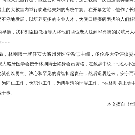
，问他来此做什么，他说去办离境手续，这是我第一次知道他将要离
楼上的大教室内举行欢送他夫妇的离校午宴。在开幕之前，他作了长
仍不停地发展，以培养更多的专业人才，为受口腔疾病困扰的人们解
早晨，我和刘臣恒教授等人将他们两位老人送到华兴街的民航局大
头……
，林则博士就任安大略州牙医学杂志主编，多伦多大学评议委
拿大安大略牙医学会授予林则博士终身会员资格，在致辞中说：“此人
他就会以勇气、决心和罕见的睿智担起责任，然后退居起来，安宁而
，为同仁工作，为职业工作，为所生活的世界工作。”在林则身上集
地干事。
本文摘自《华