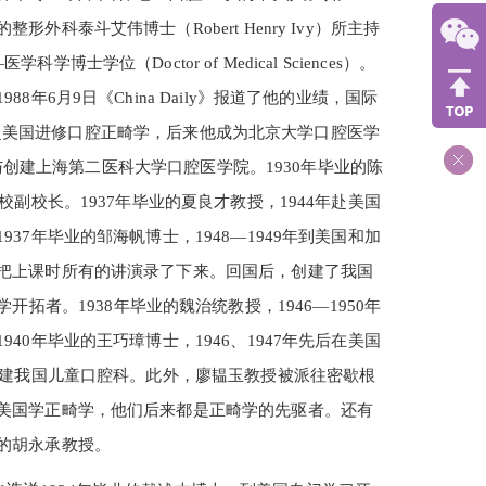
泰斗艾伟博士（Robert Henry Ivy）所主持
（Doctor of Medical Sciences）。
6月9日《China Daily》报道了他的业绩，国际
两次赴美国进修口腔正畸学，后来他成为北京大学口腔医学
参与创建上海第二医科大学口腔医学院。1930年毕业的陈
副校长。1937年毕业的夏良才教授，1944年赴美国
7年毕业的邹海帆博士，1948—1949年到美国和加
把上课时所有的讲演录了下来。回国后，创建了我国
病学开拓者。1938年毕业的魏治统教授，1946—1950年
0年毕业的王巧璋博士，1946、1947年先后在美国
创建我国儿童口腔科。此外，廖韫玉教授被派往密歇根
美国学正畸学，他们后来都是正畸学的先驱者。还有
的胡永承教授。