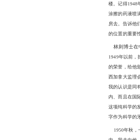
楼。记得19
涂擦的药液喷
房去。告诉他
的位置的重要
林则博士在中
1949年以
的荣誉，给他颁
西加拿大监理
我的认识是同
内、而且在国
这项纯科学的
字作为科学的牙
1950
年秋，