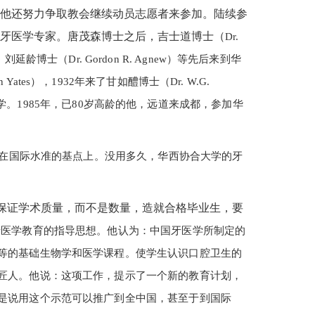
面他还努力争取教会继续动员志愿者来参加。陆续参
的牙医学专家。唐茂森博士之后，吉士道博士（
Dr.
son）、刘延龄博士（Dr. Gordon R. Agnew）等先后来到华
n Yates），1932年来了甘如醴博士（Dr. W.G.
学。1985年，已80岁高龄的他，远道来成都，参加华
在国际水准的基点上。没用多久，华西协合大学的牙
“保证学术质量，而不是数量，造就合格毕业生，要
办牙医学教育的指导思想。他认为：中国牙医学所制定的
等的基础生物学和医学课程。使学生认识口腔卫生的
匠人。他说：这项工作，提示了一个新的教育计划，
是说用这个示范可以推广到全中国，甚至于到国际