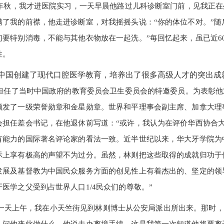
48年秋，我才进医院实习，一天早晨他路过儿科诊断室门前，见我正
满了我的前襟，他走进诊断室，对我摇摇头说：“你的体位不对。”随
们要特别消毒，不能与其他衣物放在一起洗。”每回忆起来，虽已近6
性。
国创建了现代口腔医学教育，培养出了很多高级人才的突出成
前，担任了当时中国政府的教育委员会卫生委员会的特邀委员。为表彰
发了一级荣誉勋章和金星勋章。世界和平理事会副主席、加拿大理事会主席文幼
会担任差会书记，在他退休前写道：“或许，我认为在评价华西协合
有能力的国际著名评论家的看法一致。近半世纪以来，华大牙学院为
际上享有极高的声望不为过分。虽然，林则把这些取得的成就归功于
发展及基督教为中国民众服务方面的创见性上有着杰出的、坚定的领
医学之父受到占世界人口1/4民众们的尊敬。”
一天上午，我在小天竺街见到林则博士从公安局派出所出来。那时，