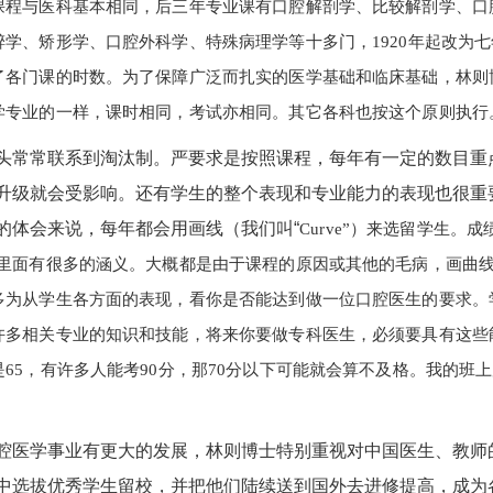
课程与医科基本相同，后三年专业课有口腔解剖学、比较解剖学、口
学、矫形学、口腔外科学、特殊病理学等十多门，1920年起改为七
了各门课的时数。为了保障广泛而扎实的医学基础和临床基础，林则
学专业的一样，课时相同，考试亦相同。其它各科也按这个原则执行
常常联系到淘汰制。严要求是按照课程，每年有一定的数目重
升级就会受影响。还有学生的整个表现和专业能力的表现也很重
的体会来说，每年都会用画线（我们叫“
Curve”）来选留学生。
，里面有很多的涵义。大概都是由于课程的原因或其他的毛病，画曲
多为从学生各方面的表现，看你是否能达到做一位口腔医生的要求。
许多相关专业的知识和技能，将来你要做专科医生，必须要具有这些
65，有许多人能考90分，那70分以下可能就会算不及格。我的班
医学事业有更大的发展，林则博士特别重视对中国医生、教师
中选拔优秀学生留校，并把他们陆续送到国外去进修提高，成为