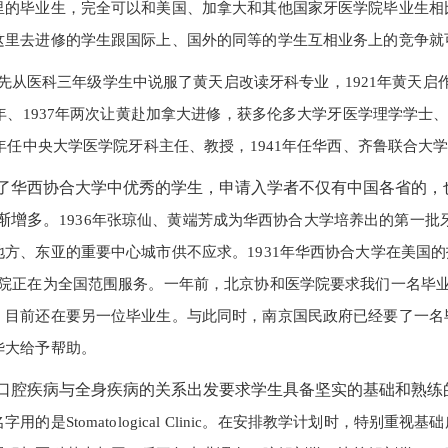
里的毕业生，完全可以和美国、加拿大和其他国家牙医学院毕业生相
这里去进修的学生跟国际上、国外的同等的学生互相业务上的竞争就
先从医科三年级学生中说服了黄天启改读牙科专业，1921年黄天
6年、1937年两次让黄赴加拿大进修，获多伦多大学牙医学理学学士
8年任中央大学医学院牙科主任、教授，1941年任华西、齐鲁联合大
华西协合大学中优秀的学生，申请入学者不仅有中国各省的，
渐增多。
1936年张琼仙、黄端芳成为华西协合大学培养出的第一
地方、东亚的重要中心城市供不应求。1931年华西协合大学在美国
学院正在为全国范围服务。一年前，北京协和医学院要求我们一名毕
，目前还在要另一位毕业生。与此同时，南京国民政府已经要了一名毕
华大给予帮助。
腔疾病与全身疾病的关系出发要求学生具备坚实的基础和熟练
用的是Stomatological Clinic。在安排教学计划时，特