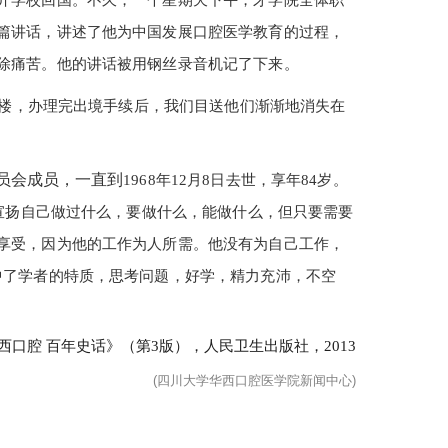
开学校回国。不久，一个星期天下午，牙学院全体职
篇讲话，讲述了他为中国发展口腔医学教育的过程，
除痛苦。他的讲话被用钢丝录音机记了下来。
楼，办理完出境手续后，我们目送他们渐渐地消失在
员会成员，一直到
1968年12月8日去世，享年84岁。
不宣扬自己做过什么，要做什么，能做什么，但只要需要
享受，因为他的工作为人所需。他没有为自己工作，
中了学者的特质，思考问题，好学，精力充沛，不空
西口腔 百年史话》（第
3
版），人民卫生出版社，
2013
(四川大学华西口腔医学院新闻中心)