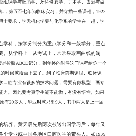
腔组织学与胚胎学、牙科修复学、手术学、齿冠与齿
年，第五至七年为临床实习，并穿插一些课程，1923
博士要求，学无机化学要与化学系的学生在一起，学
。
点学科，按学分制分为重点学分和一般学分，重点
要。从学科上，从考试上，常常采取画曲线的淘
成绩是按照ABCD记分，到年终的时候这门课程给你一个
线的时候就给画下去了。到了临床前期课程、临床课
学口腔专业有很多的技术问题，需要有做模型、画专
能力。因此要考察学生能不能做，有没有悟性。如果
上原有20多人，毕业时就只剩9人，其中两人是上一届
的培养。黄天启先后两次被送出国学习后，每年又
各个专业或中国各地区口腔医学的带头人。如
1939