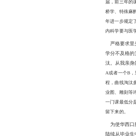
届，前三年的
桥学、特殊麻醉
年进一步规定
内科学要与医
严格要求里头
学分不及格的
汰。从我亲身
A或者一个B
程，曲线淘汰
业图、雕刻等
一门课最低分是
留下来的。
为使华西口腔
陆续从毕业生