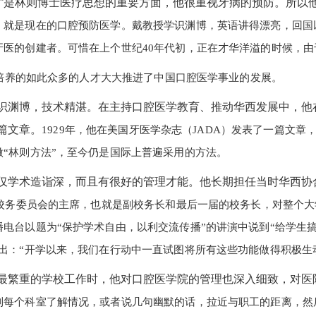
”是林则博士医疗思想的重要方面，他很重视牙病的预防。所以
，就是现在的口腔预防医学。戴教授学识渊博，英语讲得漂亮，回国
牙医的创建者。可惜在上个世纪40年代初，正在才华洋溢的时候，由
养的如此众多的人才大大推进了中国口腔医学事业的发展。
渊博，技术精湛。在主持口腔医学教育、推动华西发展中，他
篇文章。
1929年，他在美国牙医学杂志（JADA）发表了一篇文
做“林则方法”，至今仍是国际上普遍采用的方法。
学术造诣深，而且有很好的管理才能。他长期担任当时华西协
任校务委员会的主席，也就是副校务长和最后一届的校务长，对整个大学
播电台以题为“保护学术自由，以利交流传播”的讲演中说到“给学生
指出：“开学以来，我们在行动中一直试图将所有这些功能做得积极生
繁重的学校工作时，他对口腔医学院的管理也深入细致，对医
到每个科室了解情况，或者说几句幽默的话，拉近与职工的距离，然