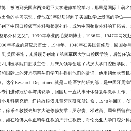
博士被送到美国宾西法尼亚大学进修学院学习，那里是国际上著名的整形外科
色的学习表现，使他在5年以后得到了美国医学上最高的学位——医学科学博士学位
创了中国口腔颌面外科和整形外科，成为中国整形外科的开拓者。1988年
整形外科之父”。1930年毕业的毛燮均博士，1936年、1947年
930年毕业的席应忠博士，1940年、1946年在美国进修后，回国
5年到美国深造，其后领导创建了第四军医大学口腔医学院，后曾任该校
四川医学院口腔系主任，后来又领导创建了武汉大学口腔医学院。193
门和国际上的牙周病泰斗们学习并得到他们的赏识。他用钢丝录音机
这个Research Department就是口腔医学的研究部，是中国牙周
专门进修冠桥学与烤瓷学，回国后一直从事牙体修复学教学工作。194
斯小儿科研究所、纽约故根汉儿童牙医研究所进修，1948年回国，
学；徐乐全教授去加拿大进修修复学；罗宗赉、邓述高、周肇梧曾在
教，如在哈佛大学正畸学任教的严开仁教授，哥伦比亚大学口腔外科