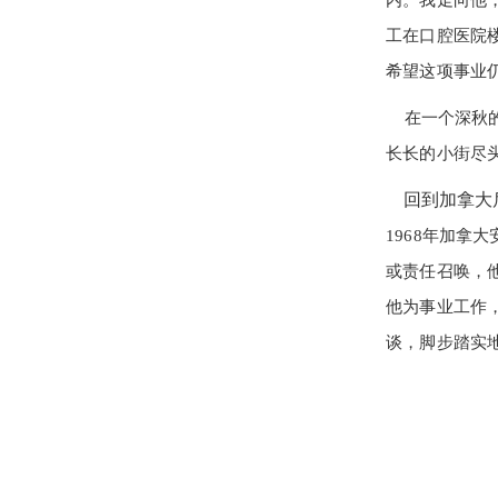
内。我走向他
工在口腔医院
希望这项事业
在一个深秋的
长长的小街尽
回到加拿大后
1968年加
或责任召唤，
他为事业工作
谈，脚步踏实