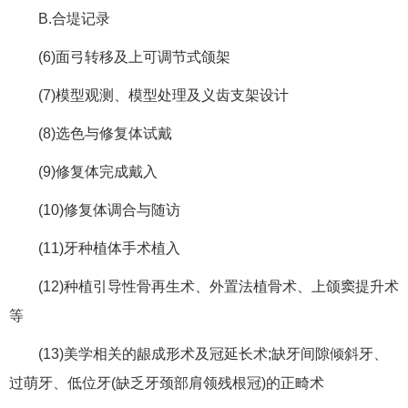
B.合堤记录
(6)面弓转移及上可调节式颌架
(7)模型观测、模型处理及义齿支架设计
(8)选色与修复体试戴
(9)修复体完成戴入
(10)修复体调合与随访
(11)牙种植体手术植入
(12)种植引导性骨再生术、外置法植骨术、上颌窦提升术
等
(13)美学相关的龈成形术及冠延长术;缺牙间隙倾斜牙、
过萌牙、低位牙(缺乏牙颈部肩领残根冠)的正畸术