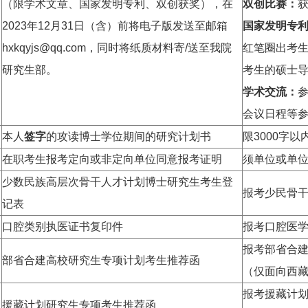
（限学术文章、国家发明专利、双创获奖），在
双创比赛：
2023年12月31日（含）前将电子版发送至邮箱
国家发明专
hxkqyjs@qq.com，同时将纸质材料寄/送至我院
红笔圈出考
研究生部。
考生的硕士
学术交流：
会议日程等
本人
签字
的攻读博士学位期间的研究计划书
限3000字
在职考生报考定向或非定向单位同意报考证明
须单位或单位
少数民族高层次骨干人才计划博士研究生考生登
报考少民骨
记表
口腔类别执医证书复印件
报考口腔医学
报考部省合
部省合建高校研究生专项计划考生推荐函
（仅面向西
报考援藏计
援藏计划研究生专项考生推荐函