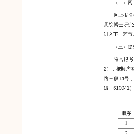
（二）网上
网上报名和缴
我院博士研究
进入下一环节
（三）提交
符合报考条件
2），
按顺序
路三段14号，
编：610041
顺序
1
2