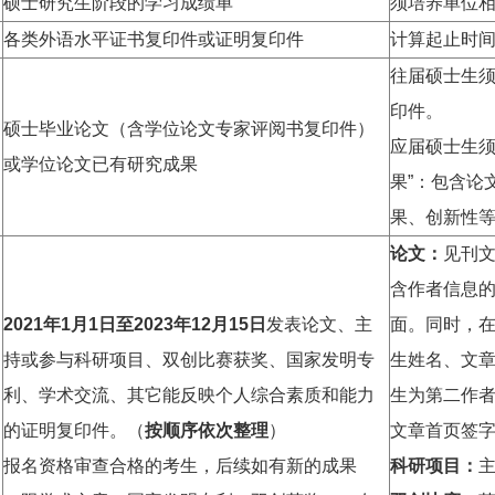
硕士研究生阶段的学习成绩单
须培养单位
各类外语水平证书复印件或证明复印件
计算起止时间为
往届硕士生
印件。
硕士毕业论文（含学位论文专家评阅书复印件）
应届硕士生
或学位论文已有研究成果
果”：包含论
果、创新性
论文：
见刊
含作者信息
2
021
年1月1日至2
023
年1
2
月1
5
日
发表论文、主
面。同时，在
持或参与科研项目、双创比赛获奖、国家发明专
生姓名、文章
利、学术交流、其它能反映个人综合素质和能力
生为第二作
的证明复印件。（
按顺序依次整理
）
文章首页签
报名资格审查合格的考生，后续如有新的成果
科研项目：