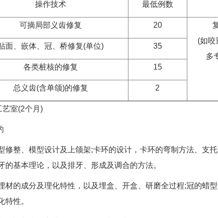
操作技术
最低例数
可摘局部义齿修复
20
(如咬
贴面、嵌体、冠、桥修复(单位)
35
多
各类桩核的修复
15
总义齿(含单颌)的修复
2
艺室(2个月)
的
整、模型设计及上颌架;卡环的设计，卡环的弯制方法、支托
牙的基本理论，以及排牙、形成及调合的方法。
的成分及理化特性，以及埋盒、开盒、研磨全过程;冠的蜡型制
化特性。