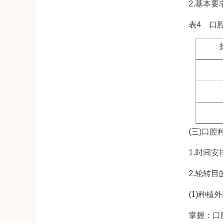
2.基本要求
表4 口腔
(三)口腔种
1.时间安排
2.轮转目
(1)种植外
掌握：口腔种