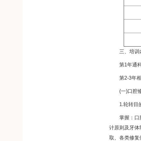
三、培训内
第1年通科轮
第2-3年相
(一)口腔修复
1.轮转目
掌握：口腔修
计原则及牙体
取、各类修复