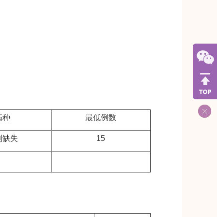
病种
最低例数
列缺失
15