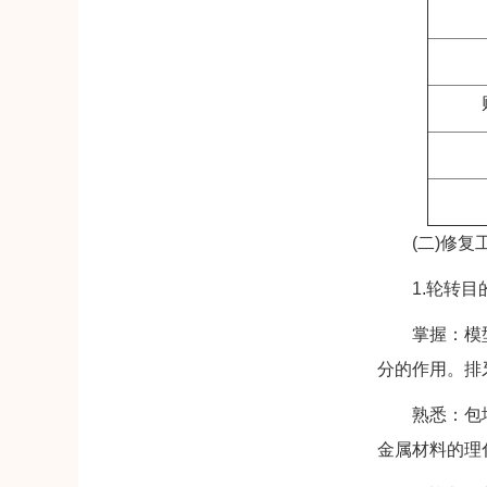
(二)修复工
1.轮转目
掌握：模型修
分的作用。排
熟悉：包埋材
金属材料的理