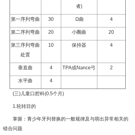
者)
第一序列弯曲
30
Ω曲
4
第二序列弯曲
20
小圈曲
20
第三序列弯曲
10
保持器
4
处置
垂直曲
4
TPA或Nance弓
2
水平曲
4
(三)儿童口腔科(0.5个月)
1.轮转目的
掌握：青少年牙列替换的一般规律及与萌出异常相关的
错合问题