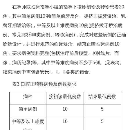
在导师或临床指导小组的指导下接诊初诊及转诊患者20
例，其中简单病例10例(简单前牙反合、拥挤非拔牙矫治、乳
替牙期矫治等)，中等及以上难度病例10例(拥挤拔牙矫治病
例、常见Ⅱ类和Ⅲ类病例、转诊病例)，完成对这些病例的正确
诊断设计，并进行规范的临床矫治。结束正畸临床病例10
例，要求病例资料完整(包括治疗前后模型、X射线片、面
像，病历纪录)等。其中中等难度病例不少于5例。(见表3)。
结束病例中需包含安氏Ⅰ、Ⅱ、Ⅲ各类的错合。
表3 口腔正畸科病种及例数要求
病种
接初诊最低例数
结束最低例数
简单病例
10
5
中等及以上难度
10
5