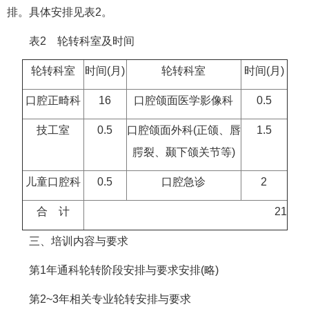
排。具体安排见表2。
表2 轮转科室及时间
轮转科室
时间(月)
轮转科室
时间(月)
口腔正畸科
16
口腔颌面医学影像科
0.5
技工室
0.5
口腔颌面外科(正颌、唇
1.5
腭裂、颞下颌关节等)
儿童口腔科
0.5
口腔急诊
2
合 计
21
三、培训内容与要求
第1年通科轮转阶段安排与要求安排(略)
第2~3年相关专业轮转安排与要求