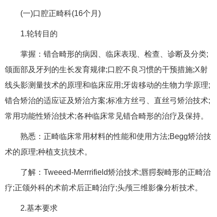
(一)口腔正畸科(16个月)
1.轮转目的
掌握：错合畸形的病因、临床表现、检查、诊断及分类;
颌面部及牙列的生长发育规律;口腔不良习惯的干预措施;X射
线头影测量技术的原理和临床应用;牙齿移动的生物力学原理;
错合矫治的适应证及矫治方案;标准方丝弓、直丝弓矫治技术;
常用功能性矫治技术;各种临床常见错合畸形的治疗及保持。
熟悉：正畸临床常用材料的性能和使用方法;Begg矫治技
术的原理;种植支抗技术。
了解：Tweeed-Merrrifield矫治技术;唇腭裂畸形的正畸治
疗;正颌外科的术前术后正畸治疗;头颅三维影像分析技术。
2.基本要求