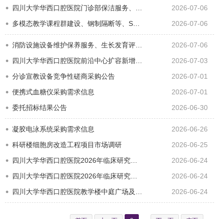
四川大学华西口腔医院门诊部保洁服务、门诊部LED显示屏、无创产前、炎症因子检测试剂盒、口腔黏膜自体荧光…
2026-07-06
多模态教学课程群建设、钢制隔断等、SPF级动物房通用耗材、心电监护仪等、3D口内扫描仪竞争性磋商采购公告
2026-07-06
消防设施设备维护保养服务、生长发育评估软件、心电图机、口腔门诊常规器械采购需求信息
2026-07-06
四川大学华西口腔医院前沿中心扩容新增项目公开招标采购公告
2026-07-03
分诊宣教设备竞争性磋商采购公告
2026-07-01
便携式血糖仪采购需求信息
2026-07-01
委托招标结果公告
2026-06-30
凝胶电泳系统采购需求信息
2026-06-26
科研楼细胞房改造工程项目市场调研
2026-06-25
四川大学华西口腔医院2026年临床研究建设项目第二批公开招标采购公告
2026-06-24
四川大学华西口腔医院2026年临床研究建设项目第一批公开招标采购公告
2026-06-24
四川大学华西口腔医院教学楼中庭广场及二楼雨棚改造工程设计施工总承包（EPC）项目竞争性磋商采购公告
2026-06-24