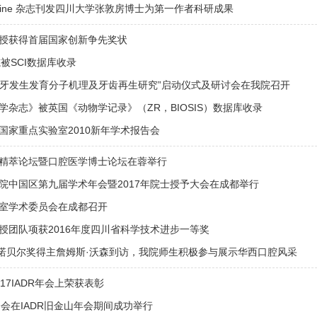
Medicine 杂志刊发四川大学张敦房博士为第一作者科研成果
授获得首届国家创新争先奖状
志被SCI数据库收录
目“牙发生发育分子机理及牙齿再生研究”启动仪式及研讨会在我院召开
学杂志》被英国《动物学记录》（ZR，BIOSIS）数据库收录
国家重点实验室2010新年学术报告会
精萃论坛暨口腔医学博士论坛在蓉举行
院中国区第九届学术年会暨2017年院士授予大会在成都举行
室学术委员会在成都召开
授团队项获2016年度四川省科学技术进步一等奖
”、诺贝尔奖得主詹姆斯·沃森到访，我院师生积极参与展示华西口腔风采
17IADR年会上荣获表彰
介会在IADR旧金山年会期间成功举行