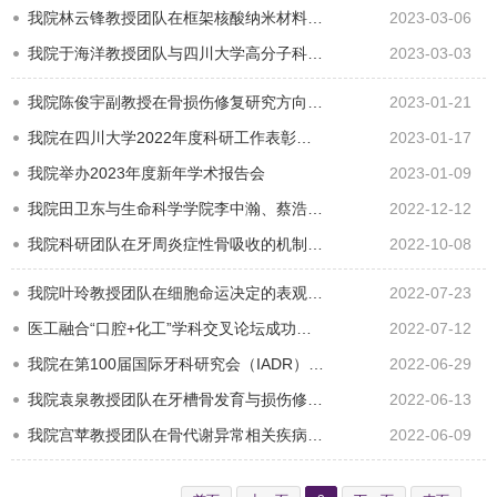
我院林云锋教授团队在框架核酸纳米材料领域取得重要进展
2023-03-06
我院于海洋教授团队与四川大学高分子科学与工程学院魏强研究员团队在皮质骨启发的功能化复合材料方面取得了…
2023-03-03
我院陈俊宇副教授在骨损伤修复研究方向取得重要进展
2023-01-21
我院在四川大学2022年度科研工作表彰中斩获多项荣誉
2023-01-17
我院举办2023年度新年学术报告会
2023-01-09
我院田卫东与生命科学学院李中瀚、蔡浩洋团队发现牙龛细胞直接参与牙齿重建和形态发生
2022-12-12
我院科研团队在牙周炎症性骨吸收的机制及治疗策略研究中取得重大进展
2022-10-08
我院叶玲教授团队在细胞命运决定的表观调控机制研究取得重大进展
2022-07-23
医工融合“口腔+化工”学科交叉论坛成功举办
2022-07-12
我院在第100届国际牙科研究会（IADR）大会中获威廉.盖茨奖等多项荣誉
2022-06-29
我院袁泉教授团队在牙槽骨发育与损伤修复研究中获重要发现
2022-06-13
我院宫苹教授团队在骨代谢异常相关疾病对口腔种植的影响研究中获重大发现
2022-06-09