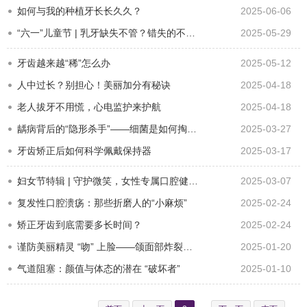
如何与我的种植牙长长久久？
2025-06-06
“六一”儿童节 | 乳牙缺失不管？错失的不仅仅是孩子的牙！
2025-05-29
牙齿越来越“稀”怎么办
2025-05-12
人中过长？别担心！美丽加分有秘诀
2025-04-18
老人拔牙不用慌，心电监护来护航
2025-04-18
龋病背后的“隐形杀手”——细菌是如何掏空你的牙齿？
2025-03-27
牙齿矫正后如何科学佩戴保持器
2025-03-17
妇女节特辑 | 守护微笑，女性专属口腔健康指南
2025-03-07
复发性口腔溃疡：那些折磨人的“小麻烦”
2025-02-24
矫正牙齿到底需要多长时间？
2025-02-24
谨防美丽精灵 “吻” 上脸——颌面部炸裂伤防治全攻略！
2025-01-20
气道阻塞：颜值与体态的潜在 “破坏者”
2025-01-10