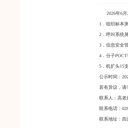
202
6
年
6
月
1．
组织标本
2．
呼叫系统
3
．
信息安全
4
．
分子
POC
5
．
机扩头
15
公示时间：
20
若有异议，请
联系人：
高
老
联系电话：
02
联系地址：四