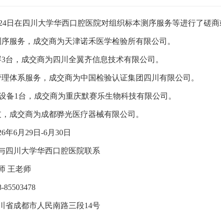
24
日在四川大学华西口腔医院对
组织标本测序服务
等
进行了
磋商
测序服务
，成交商为天津诺禾医学检验所有限公司。
屏
3台
，成交商为四川全翼齐信息技术有限公司。
管理体系服务
，成交商为中国检验认证集团四川有限公司。
T设备1台
，成交商为重庆默赛乐生物科技有限公司。
支
，成交商为成都骅光医疗器械有限公司。
2
6
年
6
月
29
日
-
6
月
30
日
与四川大学华西口腔医院
联系
师
王老师
8-8550
3478
川省成都市人民南路三段
14号