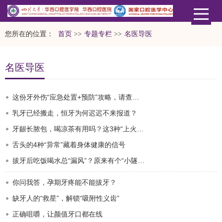
您所在的位置：
首页
>>
专题专栏
>>
名医导医
名医导医
这份牙外伤“应急处置+预防”攻略，请查收！
乳牙已经搬走，恒牙为何迟迟不来报道？
牙龈长脓包，喝凉茶有用吗？这3种“上火” 其实是病！
舌头的4种“异常”藏着身体健康的信号
拔牙后吃饭喝水总“漏风”？原来有个“小隧道”
你问我答，孕期牙疼能不能拔牙？
缺牙人的“救星”，解锁“吸附性义齿”
正确咀嚼，让颜值牙口都在线