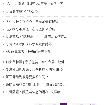
“六一”儿童节 | 乳牙缺失不管？错失的不仅仅是孩子的牙！
牙齿越来越“稀”怎么办
人中过长？别担心！美丽加分有秘诀
老人拔牙不用慌，心电监护来护航
龋病背后的“隐形杀手”——细菌是如何掏空你的牙齿？
牙齿矫正后如何科学佩戴保持器
A型肉毒毒素：神奇的医美小帮手
妇女节特辑 | 守护微笑，女性专属口腔健康指南
复发性口腔溃疡：那些折磨人的“小麻烦”
矫正牙齿到底需要多长时间？
谨防美丽精灵 “吻” 上脸——颌面部炸裂伤防治全攻略！
气道阻塞：颜值与体态的潜在 “破坏者”