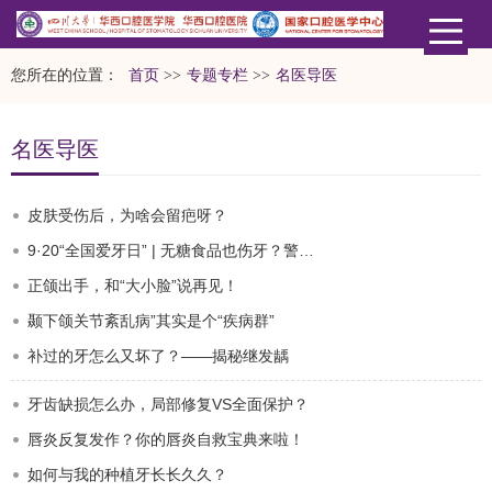
您所在的位置：
首页
>>
专题专栏
>>
名医导医
名医导医
皮肤受伤后，为啥会留疤呀？
9·20“全国爱牙日” | 无糖食品也伤牙？警惕“甜蜜陷阱”！
正颌出手，和“大小脸”说再见！
颞下颌关节紊乱病”其实是个“疾病群”
补过的牙怎么又坏了？——揭秘继发龋
牙齿缺损怎么办，局部修复VS全面保护？
唇炎反复发作？你的唇炎自救宝典来啦！
如何与我的种植牙长长久久？