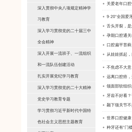
关爱老年口腔
深入贯彻中央八项规定精神学
9·20“全国
习教育
舌头开裂，是
深入学习贯彻党的二十届三中
孕期口腔通关
全会精神
口腔扁平苔藓
深入开展一流班子、一流组织
从娃娃抓起，
和一流队伍创建活动
不焦虑不大意
扎实开展党纪学习教育
远离口腔癌，
颌面部软组织
深入学习贯彻党的二十大精神
牙齿不好看？
党史学习教育专题
颞下颌关节不
学习贯彻习近平新时代中国特
世界口腔健康
色社会主义思想主题教育
种牙还有“门