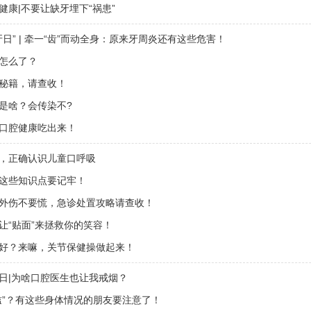
健康|不要让缺牙埋下“祸患”
爱牙日” | 牵一“齿”而动全身：原来牙周炎还有这些危害！
怎么了？
秘籍，请查收！
是啥？会传染不?
口腔健康吃出来！
，正确认识儿童口呼吸
这些知识点要记牢！
外伤不要慌，急诊处置攻略请查收！
让“贴面”来拯救你的笑容！
好？来嘛，关节保健操做起来！
日|为啥口腔医生也让我戒烟？
槛”？有这些身体情况的朋友要注意了！