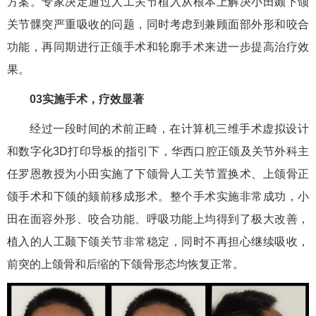
方案。专家决定通过人工关节植入从根本上解决小田颞下颌
关节髁突严重吸收的问题，同时考虑到兼顾面部外形和咬合
功能，再同期进行正颌手术和轮廓手术来进一步提高治疗效
果。
03实施手术，疗效显著
经过一段时间的术前正畸，在计算机三维手术虚拟设计
和数字化3D打印导板的指引下，华西口腔正颌及关节外科主
任罗恩教授为小田实施了下颌骨人工关节置换术、上颌骨正
颌手术和下颌的颏前移成形术。整个手术实施非常成功，小
田在面容外形、咬合功能、呼吸功能上均得到了极大改善，
植入的人工颞下颌关节非常稳定，同时不再担心继续吸收，
前突的上颌骨和后缩的下颌骨形态均恢复正常。