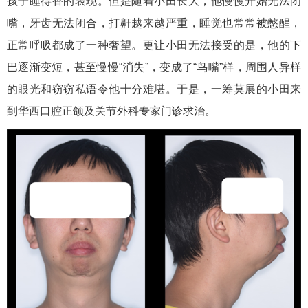
孩子睡得香的表现。但是随着小田长大，他慢慢开始无法闭
嘴，牙齿无法闭合，打鼾越来越严重，睡觉也常常被憋醒，
正常呼吸都成了一种奢望。更让小田无法接受的是，他的下
巴逐渐变短，甚至慢慢“消失”，变成了“鸟嘴”样，周围人异样
的眼光和窃窃私语令他十分难堪。于是，一筹莫展的小田来
到华西口腔正颌及关节外科专家门诊求治。