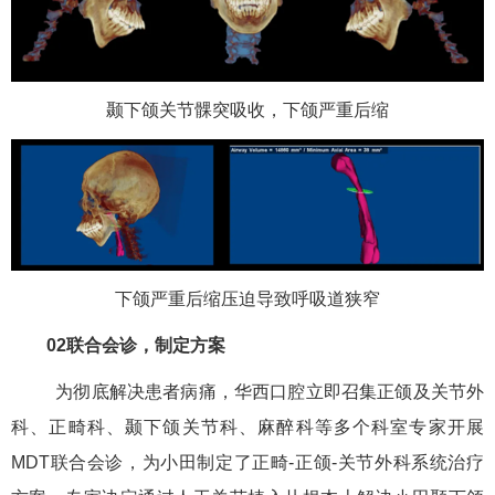
颞下颌关节髁突吸收，下颌严重后缩
下颌严重后缩压迫导致呼吸道狭窄
02联合会诊，制定方案
为彻底解决患者病痛，华西口腔立即召集正颌及关节外
科、正畸科、颞下颌关节科、麻醉科等多个科室专家开展
MDT联合会诊，为小田制定了正畸-正颌-关节外科系统治疗