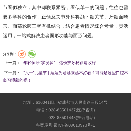
节看似独立，其中却联系紧密，看似单一的问题，往往也需
要多学科的合作，正颌及关节外科将颞下颌关节、牙颌面畸
形、面部轮廓三者有机结合，结合患者情况综合考量，灵活
运用，一站式解决患者面形功能与面形问题。
分享到：
上一篇：
年轻恒牙“状况多”，这份护牙秘籍请收好！
下一篇：
“六一”儿童节 | 娃娃为啥越来越不好看？可能是这些口腔不
良习惯惹的祸！
地址：610041四川省成都市人民南路三段14号
电话：028-85501437(医疗咨询)
028-85501445(投诉电话)
备案序号:
蜀ICP备09013973号-1