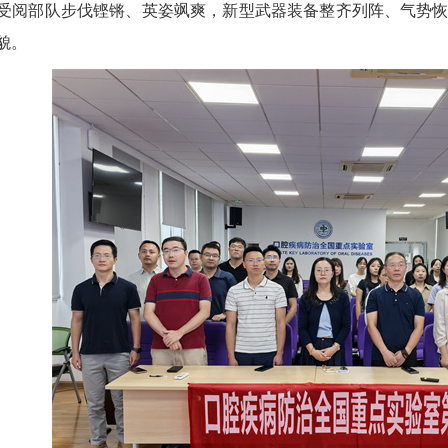
受阅部队步伐铿锵、英姿飒爽，新型武器装备整齐列阵、气势
貌。