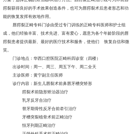
腭裂获得良好的手术效果创造条件，也可为唇腭裂术后患者形态和功
能的恢复发挥有效地作用。
唇腭裂正畸专科门诊由受过专门训练的正畸专科医师和护士组
成，他们经验丰富、技术先进、富有爱心，愿意为各个年龄阶段的唇
腭裂患者提供最新、最好的医疗技术和服务，使他们 恢复自信和微
笑。
门诊地点：华西口腔医院正畸科四诊室（四楼）
出诊时间：周一、周三、周五下午、周二全天
主诊医师：黄宁副主任医师
诊疗内容：新生儿唇裂术前鼻唇牙槽突矫形
腭裂术前隐形矫治器治疗
乳牙反牙合治疗
替牙期骨性反牙合前牵引治疗
牙槽突裂植骨术前正畸治疗
恒牙列期正畸治疗
正颌外科手术前正畸治疗