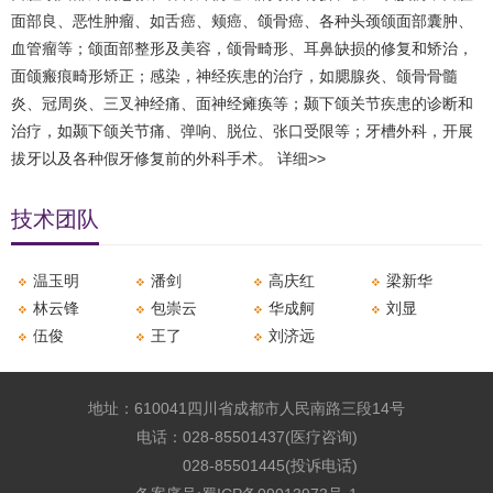
面部良、恶性肿瘤、如舌癌、颊癌、颌骨癌、各种头颈颌面部囊肿、
血管瘤等；颌面部整形及美容，颌骨畸形、耳鼻缺损的修复和矫治，
面颌瘢痕畸形矫正；感染，神经疾患的治疗，如腮腺炎、颌骨骨髓
炎、冠周炎、三叉神经痛、面神经瘫痪等；颞下颌关节疾患的诊断和
治疗，如颞下颌关节痛、弹响、脱位、张口受限等；牙槽外科，开展
拔牙以及各种假牙修复前的外科手术。
详细>>
技术团队
温玉明
潘剑
高庆红
梁新华
林云锋
包崇云
华成舸
刘显
​伍俊
王了
刘济远
地址：610041四川省成都市人民南路三段14号
电话：028-85501437(医疗咨询)
028-85501445(投诉电话)